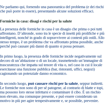
Ne parliamo qui, fornendo una panoramica del problema (e dei rischi
che può porre in essere), presentando alcune soluzioni efficaci.
Formiche in casa: disagi e rischi per la salute
La presenza delle formiche in casa è un disagio che prima o poi tutti
affrontano. D’altronde, sono tra le specie di insetti più prolifiche e più
intelligenti, nonché in grado di sopravvivere ai contesti più ostili. Allo
stesso tempo, è un problema che va affrontato prima possibile, anche
perché può causare più danni di quanto si possa pensare.
In primo luogo, la presenza delle formiche incide negativamente sul
decoro di un’abitazione o di un locale, trasmettendo un’immagine di
trascuratezza che impatta sul tenore di vita o, nel caso in cui il locale
esercitasse una funzione pubblica (bar, ristoranti, uffici, negozi)
cagionando un potenziale danno economico.
In secondo luogo,
può causare rischi per la salute
, seppur indiretti.
Le formiche non sono di per sé patogene, al contrario di blatte e topi,
ma possono loro stesse infettarsi e contaminare il cibo. É un rischio
non elevato, ma comunque presente, e può essere considerato un
motivo in più per agire tempestivamente e, se possibile, prevenire.