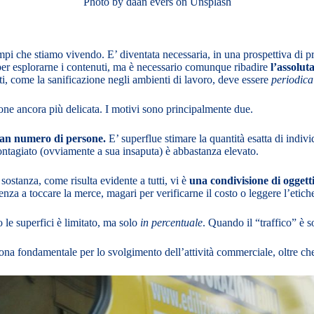
Photo by
daan evers
on
Unsplash
empi che stiamo vivendo. E’ diventata necessaria, in una prospettiva di p
 per esplorarne i contenuti, ma è necessario comunque ribadire
l’assolut
ati, come la sanificazione negli ambienti di lavoro, deve essere
periodica
ione ancora più delicata. I motivi sono principalmente due.
gran numero di persone.
E’ superflue stimare la quantità esatta di indivi
 contagiato (ovviamente a sua insaputa) è abbastanza elevato.
sostanza, come risulta evidente a tutti, vi è
una condivisione di oggett
enza a toccare la merce, magari per verificarne il costo o leggere l’etiche
o le superfici è limitato, ma solo
in percentuale
. Quando il “traffico” è 
a fondamentale per lo svolgimento dell’attività commerciale, oltre che p