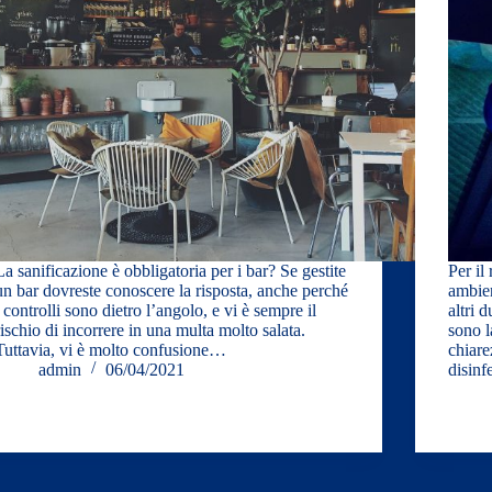
La sanificazione è obbligatoria per i bar? Se gestite
Per il
un bar dovreste conoscere la risposta, anche perché
ambien
i controlli sono dietro l’angolo, e vi è sempre il
altri 
rischio di incorrere in una multa molto salata.
sono l
Tuttavia, vi è molto confusione…
chiare
admin
06/04/2021
disinf