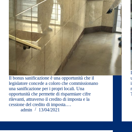
Il bonus sanificazione è una opportunità che il
legislatore concede a coloro che commissionano
una sanificazione per i propri locali. Una
opportunità che permette di risparmiare cifre
rilevanti, attraverso il credito di imposta e la
cessione del credito di imposta.…
admin
13/04/2021