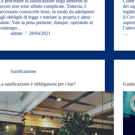
Le procedure di sanificazione degli ambienti di
Come v
lavoro non sono affatto complicate. Tuttavia, è
dei su
necessario conoscerle bene, in modo da adempiere
legitt
agli obblighi di legge e tutelare la propria e altrui
il Cov
salute. Vale la pena parlarne, dunque, operando al
superm
contempo…
l’atti
admin
28/04/2021
…
Sanificazione
La sanificazione è obbligatoria per i bar?
Guida 