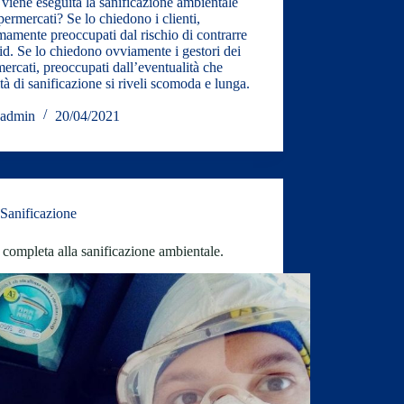
iene eseguita la sanificazione ambientale
permercati? Se lo chiedono i clienti,
imamente preoccupati dal rischio di contrarre
id. Se lo chiedono ovviamente i gestori dei
ercati, preoccupati dall’eventualità che
vità di sanificazione si riveli scomoda e lunga.
admin
20/04/2021
Sanificazione
completa alla sanificazione ambientale.