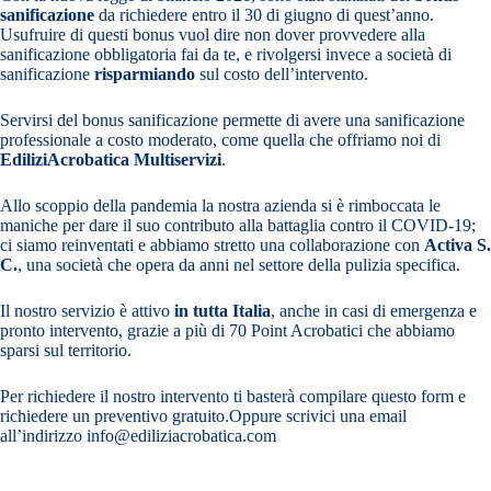
sanificazione
da richiedere entro il 30 di giugno di quest’anno.
Usufruire di questi bonus vuol dire non dover provvedere alla
sanificazione obbligatoria fai da te, e rivolgersi invece a società di
sanificazione
risparmiando
sul costo dell’intervento.
Servirsi del bonus sanificazione permette di avere una sanificazione
professionale a costo moderato, come quella che offriamo noi di
EdiliziAcrobatica Multiservizi
.
Allo scoppio della pandemia la nostra azienda si è rimboccata le
maniche per dare il suo contributo alla battaglia contro il COVID-19;
ci siamo reinventati e abbiamo stretto una collaborazione con
Activa S.
C.
, una società che opera da anni nel settore della pulizia specifica.
Il nostro servizio è attivo
in tutta Italia
, anche in casi di emergenza e
pronto intervento, grazie a più di
70 Point Acrobatici
che abbiamo
sparsi sul territorio.
Per richiedere il nostro intervento ti basterà compilare
questo form
e
richiedere un preventivo gratuito.Oppure scrivici una email
all’indirizzo
info@ediliziacrobatica.com