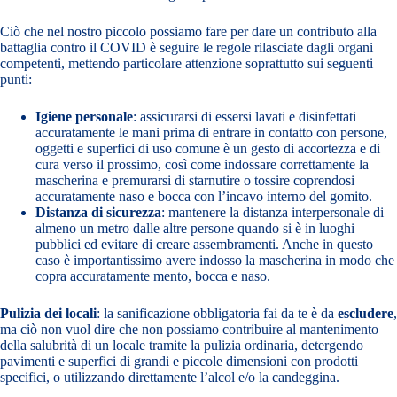
Ciò che nel nostro piccolo possiamo fare per dare un contributo alla
battaglia contro il COVID è seguire le regole rilasciate dagli organi
competenti, mettendo particolare attenzione soprattutto sui seguenti
punti:
Igiene personale
: assicurarsi di essersi lavati e disinfettati
accuratamente le mani prima di entrare in contatto con persone,
oggetti e superfici di uso comune è un gesto di accortezza e di
cura verso il prossimo, così come indossare correttamente la
mascherina e premurarsi di starnutire o tossire coprendosi
accuratamente naso e bocca con l’incavo interno del gomito.
Distanza di sicurezza
: mantenere la distanza interpersonale di
almeno un metro dalle altre persone quando si è in luoghi
pubblici ed evitare di creare assembramenti. Anche in questo
caso è importantissimo avere indosso la mascherina in modo che
copra accuratamente mento, bocca e naso.
Pulizia dei locali
: la sanificazione obbligatoria fai da te è da
escludere
,
ma ciò non vuol dire che non possiamo contribuire al mantenimento
della salubrità di un locale tramite la pulizia ordinaria, detergendo
pavimenti e superfici di grandi e piccole dimensioni con prodotti
specifici, o utilizzando direttamente l’alcol e/o la candeggina.